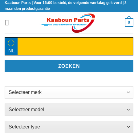
Kaaboun Parts | Voor 16:00 besteld, de volgende werkdag geleverd | 3
Ga
maanden productgarantie
naar
inhoud
0
NL
ZOEKEN